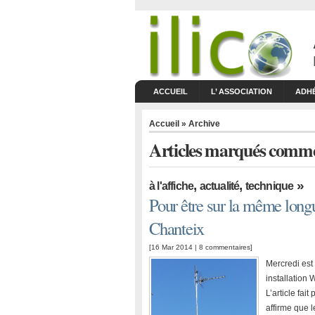
ACCUEIL
L’ ASSOCIATION
ADH
Accueil
» Archive
Articles marqués comme
,
,
»
à l'affiche
actualité
technique
Pour être sur la même longu
Chanteix
[16 Mar 2014 |
8 commentaires
]
Mercredi est 
installation 
L’article fai
affirme que le