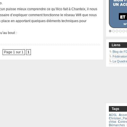
o.
cun puisse mieux comprendre ce qu’Ilico fait à Chanteix, il nous
saire d’expliquer comment fonctionne le réseau Wifi que nous
 place en apportant quelques éléments techniques pour
u’au bout :
Liens
Blog de F
Page 1 sur 1
1
Fédératio
La Quadra
Tags
A
DSL
A
sse
C
hristian_Pa
d'état
C
ontre
D
émarches