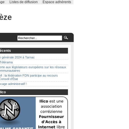
age
Listes de diffusion
Espace adhérents
rèze
récents
 générale 2024 à Tarnac
 Télérama
erte aux législateurs européens sur les réseaux
communautaires
 : la fédération FDN participe au recours
Conseil d’État
cage administratif !
lico