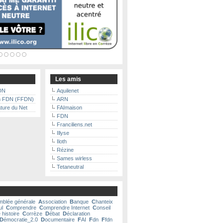
Les amis
DN
Aquilenet
n FDN (FFDN)
ARN
ture du Net
FAImaison
FDN
Franciliens.net
Illyse
Iloth
Rézine
Sames wirless
Tetaneutral
mblée générale
A
ssociation
B
anque
C
hanteix
ul
C
omprendre
C
omprendre Internet
C
onseil
 histoire
C
orrèze
D
ébat
D
éclaration
D
émocratie_2.0
D
ocumentaire
F
AI
F
dn
F
fdn