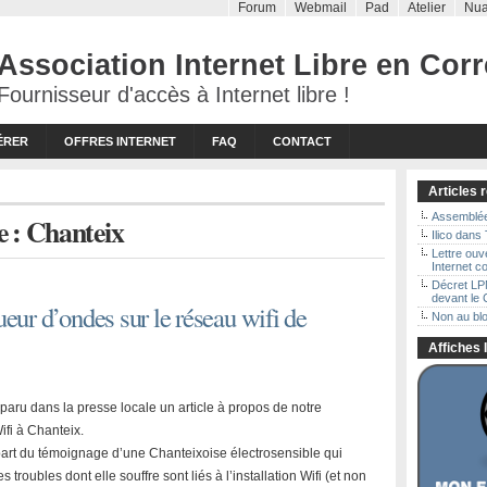
Forum
Webmail
Pad
Atelier
Nu
Association Internet Libre en Cor
Fournisseur d'accès à Internet libre !
ÉRER
OFFRES INTERNET
FAQ
CONTACT
Articles 
Assemblée
 : Chanteix
Ilico dans
Lettre ouv
Internet 
Décret LPM
devant le 
eur d’ondes sur le réseau wifi de
Non au blo
Affiches I
paru dans la presse locale un article à propos de notre
Wifi à Chanteix.
t part du témoignage d’une Chanteixoise électrosensible qui
s troubles dont elle souffre sont liés à l’installation Wifi (et non