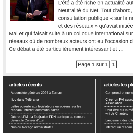
L’été a été riche en actualité a
Neutralité du Net. Tout d’abord, i
consultation publique « sur la ne
et des réseaux » qu’avait initi
Mai et qui faisait suite à un colloque international sur
réseaux où de nombreux acteurs ont eu l’occasion d
Ce débat a été particulièrement intéressant et …
Page 1 sur 1
1
articles récents
articles les 
Assemblée générale 2024 à Tarnac
Comprendre Interne
Ilico dans Télérama
Créer un FAI associ
Association
Lettre ouverte aux législateurs européens sur les
réseaux Internet communautaires
Pour être sur la m
wifi de Chanteix
Décret LPM : la fédération FDN participe au recours
devant le Conseil d’État
Lancement des offr
Non au blocage administratif !
Internet un réseau 