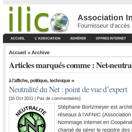
Association I
Fournisseur d'accès à
ACCUEIL
L’ ASSOCIATION
ADHÉRER
OFFRES INTERNET
Accueil
» Archive
Articles marqués comme : Net-neutral
,
,
»
à l'affiche
politique
technique
Neutralité du Net : point de vue d’expert
[16 Oct 2011 |
Pas de commentaires
]
Stéphane Bortzmeyer est archi
réseaux à l’AFNIC (Association
Nommage Internet en Coopérat
chargé de gérer le registre de