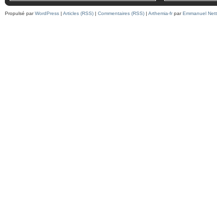
Propulsé par
WordPress
|
Articles (RSS)
|
Commentaires (RSS)
|
Arthemia-fr
par
Emmanuel Nett